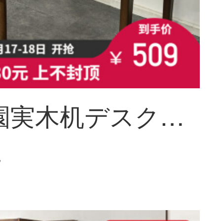
文芸柳園実木机デスクパソコンデスク家庭用デスク学生学習デスク書斎寝室簡易テーブル胡桃色100 cmシングルテーブル
~