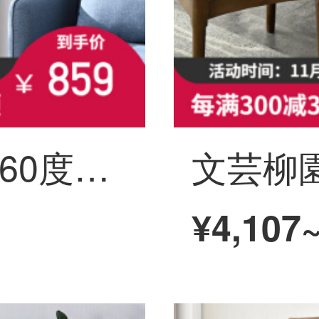
文芸柳園回転棚360度本棚収納書棚学生家庭用丸太書棚シンプルかつ創意的な着地置物棚6階丸太色
¥4,107