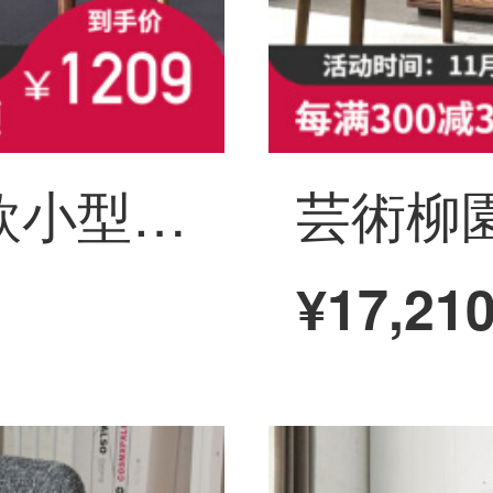
芸柳園実木机北欧小型パソコンデスク引き出し付きデスク現代簡単デスクトップノートパソコンデスク黄銅＋ゴム材【2つの引き出し】胡桃色
¥17,21