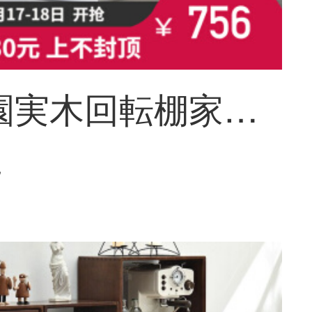
文芸柳園実木回転棚家庭用360度の書棚簡単に床につく書棚絵本棚客間に移動可能な置物棚新中国式三階白
~