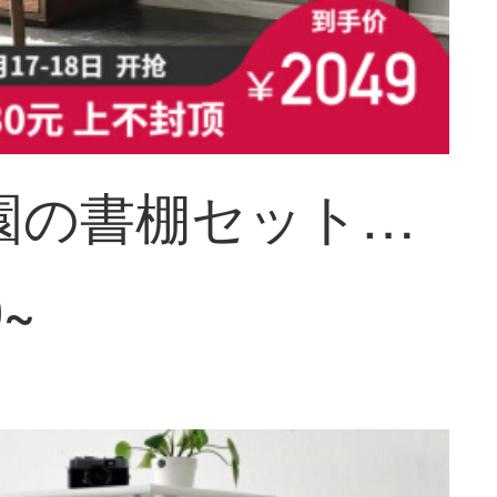
芸術柳園の書棚セットの木造パソコンデスクは簡単に北欧家庭用伸縮学習デスクデスクの家庭用胡桃色セット+牛角椅子です。
0~