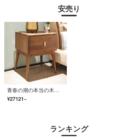
安売り
青春の潮の本当の木の寝床の頭の戸棚の北アメリカの暗いクルミの木の簡単な予約の寝床の別荘の寝室の軽奢な単独の引き出しの寝具の47*42*55 cm
¥27121~
ランキング