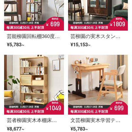
芸能柳園回転棚360度本棚収納書棚学生家庭用丸太棚シンプルかつ創意的な着地置物棚軽い贅沢品【5階くるみ色】
芸柳園の実木スタンドはドアと物置棚を持っています。学生は家庭用大容量の部屋に収納棚があります。
¥5,783~
¥15,153~
芸者柳園実木本棚床置き棚簡易書棚寝室リビングルーム学生用収納棚原木色
文芸柳園実木学習テーブルは昇降学生机と机と椅子のセットに家庭用デスクと机とパソコンのテーブルを組み合わせて色のテーブルにぶつかることができます。
¥8,677~
¥5,783~