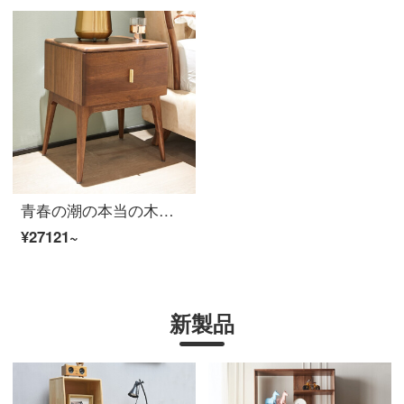
青春の潮の本当の木の寝床の頭の戸棚の北アメリカの暗いクルミの木の簡単な予約の寝床の別荘の寝室の軽奢な単独の引き出しの寝具の47*42*55 cm
¥27121~
新製品