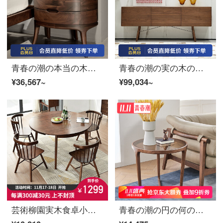
青春の潮の本当の木の枕元の意味式の極簡のデザイナーの枕元の戸棚の暗い胡桃の木の別荘の寝室の楕円のベッドの辺の戸棚の幅の61*深い46*高い51 cm
青春の潮の実の木の食事の辺の戸棚の暗いクルミの木の倉庫の北欧の別荘の高食の辺の戸棚の210*41*81 cm
¥36,567~
¥99,034~
芸術柳園実木食卓小戸型家庭用伸縮式円卓現代簡単テーブルセットテーブル胡桃色シングルテーブル
青春の潮の円の何の実の木の辺の何北アメリカの暗いクルミの木の角の何の鋼化のガラスのソファーの辺の何北欧の小さい円い茶何（φ60*高53 CM）