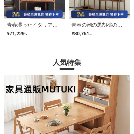
青春湿ったイタリアの客間の本当の木の博古棚北欧の多層の書棚の仕切り棚の145*51*201 cm
青春の潮の黒胡桃の木の本当の木の本棚北欧の簡単な書斎の博古棚の客間の物置棚の階の棚の120*40*186 CM
¥71,229~
¥80,751~
人気特集