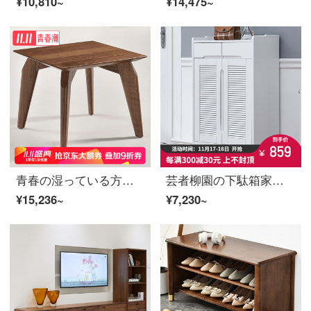
¥10,810~
¥14,475~
青春の湿っている方の何北欧は簡単で、木の小さい茶の客間のソファーの辺のいくつかの暗いクルミの木の角のいくつかの四角テーブルの60*60*50 CM
芸者柳園の下駄箱家庭用丸太の玄関棚大容量木靴棚北欧アメリカ式の下駄箱収納棚2つの白
¥15,236~
¥7,230~