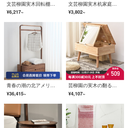
文芸柳園実木回転棚家庭用360度の書棚簡単に床につく書棚絵本棚客間に移動可能な置物棚新中国式三階白
文芸柳園実木机家庭用机棚一体学習机書斎シンプルデスクデスクパソコンデスク原木色書棚
¥6,217~
¥3,802~
青春の潮の北アメリカの黒胡桃の木の服の帽子は寝室の木を支えて着地してハンガーを掛けます。北欧の木のハンガーFASの黒胡桃
芸柳園の実木の翻る窓の化粧台の寝室の小さい戸型のミニ化粧机北欧の簡単な畳は化粧台の原木の色をかぶせます
¥36,415~
¥4,107~