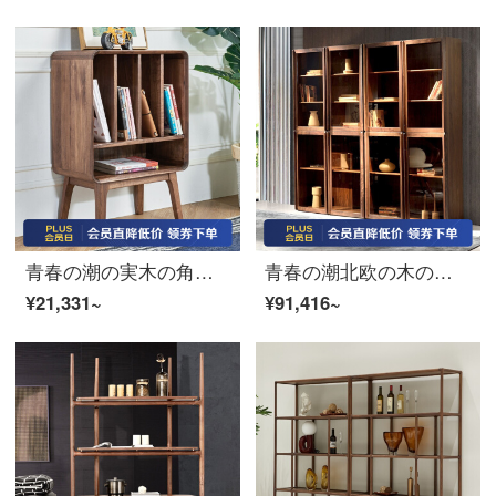
青春の潮の実木の角の何辺の北欧のソファーの辺の戸棚の暗いクルミの木の小さい本棚の本当の木の雑誌の戸棚の暗いクルミの木（幅の55 cm）
青春の潮北欧の木の本箱のガラスの本箱の意味式の別荘の暗いクルミの木の本箱の家庭は扉の本箱の単一の2つを持ちます（105*40*210）
¥21,331~
¥91,416~