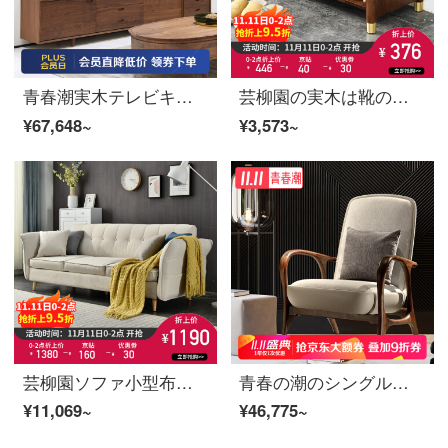
青春潮実木テレビキャビネット黒胡桃木テレビキャビネット北欧多機能ロッカー210*42*54 cm
芸柳園の実木は靴の腰掛けを変えます。家の入り口には靴の腰掛けがあります。簡単な靴棚北欧の現代靴棚には腰掛けがあります。
¥67,648~
¥3,573~
芸柳園ソファ小型布芸ソファー現代簡単約三人のソファ椅子賃貸部屋ソファ逸品家具米白色両用ソファ
青春の潮のシングルソファーと北欧客間の布芸のソファーと椅子のベランダの本当の木のレジャーチェアのデザイナーの黒胡桃の木のシングルのソファーのベージュ
¥11,069~
¥46,775~