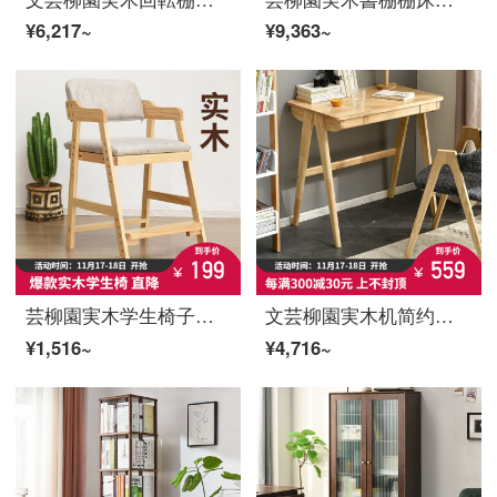
¥6,217~
¥9,363~
芸柳園実木学生椅子学習椅子の本と椅子の授業机と椅子のオフィスチェア家庭用の食事椅子と背もたれの椅子は昇降できます。
文芸柳園実木机简约現代パソコンデスク学生家庭用小型テープ引き書斎書写机事務机0.8 m原木色シングルテーブル+牛角椅子
¥1,516~
¥4,716~