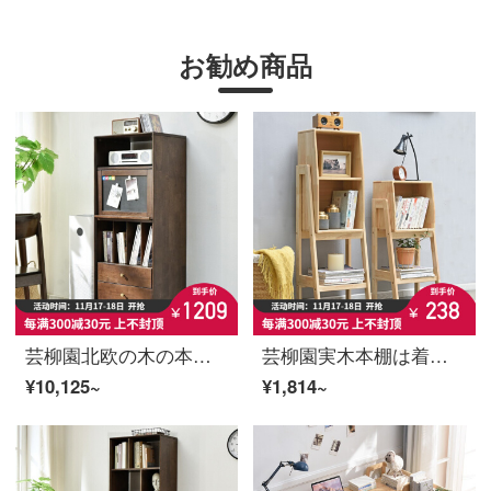
お勧め商品
芸柳園北欧の木の本箱の床に置く多機能の雑誌棚のリビングサイドの棚の軽贅沢な収納棚の軽贅沢品【胡桃色】
芸柳園実木本棚は着地が簡単で、現代客間棚は家庭用の戸棚棚の上の多層収納棚の二階の低い辺の戸棚【原木色】
¥10,125~
¥1,814~