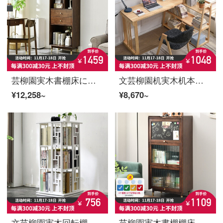
芸柳園実木書棚床にある書棚客間は、現代多機能軽豪華書棚書斎収納棚胡桃色60 cmです。
文芸柳園机実木机本棚セット家庭用簡易伸縮式パソコンデスク学習机本棚セット【原木色】＋A字椅子
¥12,258~
¥8,670~
文芸柳園実木回転棚家庭用360度の書棚簡単に床につく書棚絵本棚客間に移動可能な置物棚新中国式三階白
芸柳園実木書棚棚床にドア付き書棚棚棚棚棚棚棚棚棚棚棚棚棚棚棚棚棚棚棚棚の軽贅沢品【上ひっくり返り書棚の胡桃色】