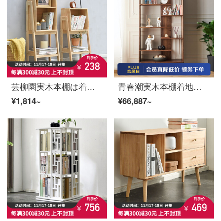
芸柳園実木本棚は着地が簡単で、現代客間棚は家庭用の戸棚棚の上の多層収納棚の二階の低い辺の戸棚【原木色】
青春潮実木本棚着地置物棚北欧客間書棚北米黒胡桃木展示棚単一書架（88*35*181）
¥1,814~
¥66,887~