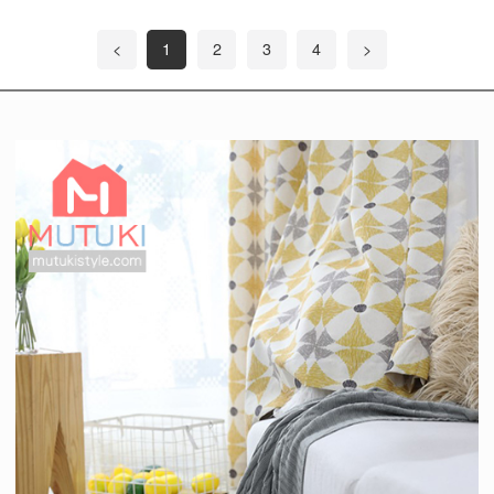
<
1
2
3
4
>