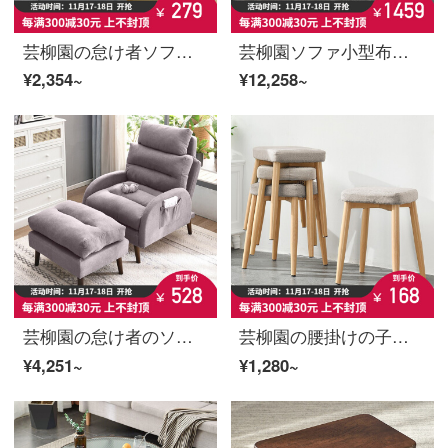
芸柳園の怠け者ソファーの寝室のシングル3人がソファベッドをたたむ小さな部屋型のレジャー椅子のソファーと椅子の畳の多機能レモン黄【一対の抱き枕を送る】
芸柳園ソファ小型布芸ソファー現代簡単約三人のソファ椅子賃貸部屋ソファ逸品家具宝石青両用ソファ
¥2,354~
¥12,258~
芸柳園の怠け者のソファーのベランダの背もたれの椅子は折り畳むことができます。
芸柳園の腰掛けの子の丸い腰掛けの家の椅子は簡単にテーブルの腰掛けの北欧の風の板の腰掛けを畳むことができます。
¥4,251~
¥1,280~