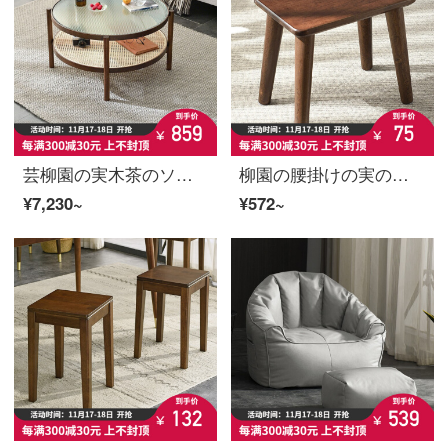
芸柳園の実木茶のソファーの辺のいくつかの簡単な小さい円いテーブルのミニの実の木の客間の茶の何組の組み合わせの鋼化のガラスの角のいくつか
柳園の腰掛けの実の木の小さい板の腰掛けの客間の茶几の腰掛けは靴の腰掛けを交換します家庭用の小さい低い腰掛けの四角な腰掛けの四角な腰掛け【長方形】--胡桃色
¥7,230~
¥572~