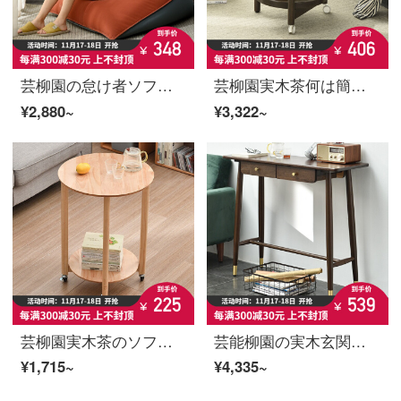
芸柳園の怠け者ソファ畳の寝室の小型の袋の横たわる椅子の小さいソファーのシングルのベランダのレジャーは背もたれの椅子の革の橙の青いに頼って色にぶつかります。
芸柳園実木茶何は簡単にソファーの辺の箱を移動して小さいお茶の何が輪の小さい円子のアイデアの角を持つことができますいくつかの辺のテーブルの小さいテーブルの胡桃色-移動することができます。
¥2,880~
¥3,322~
芸柳園実木茶のソファーのテーブルのそばに、茶テーブルの創意的な小さな円いテーブルがあり、木の周りを移動できます。
芸能柳園の実木玄関のテーブルは壁によって軽くて贅沢な玄関台の近代的な簡単な案内台に頼って入室します。
¥1,715~
¥4,335~