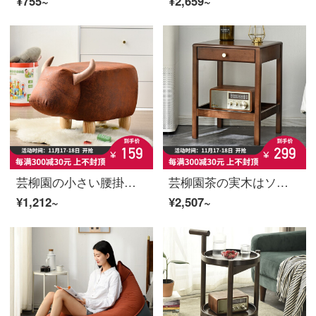
¥755~
¥2,659~
芸柳園の小さい腰掛けの動物のアイデアの漫画の小さい腰掛けの家庭用ソファーの低い腰掛けの実用的な木の客間は靴の椅子の水牛を交換します【茶色】
芸柳園茶の実木はソファーの辺の幾つかの棚の角を簡単に予約します。ベッドのそばのテーブルの端に胡桃色のテーブルがあります。
¥1,212~
¥2,507~