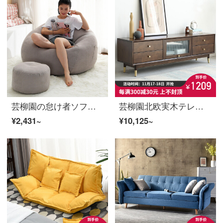
芸柳園の怠け者ソファーの豆袋eppシングル寝椅子の寝室のベランダの小さいソファーのレジャー椅子の小さい部屋型の畳の椅子の紳士の灰の90 X 120 CM
芸柳園北欧実木テレビキャビネット現代簡単実木客間小型テレビキャビネット客間の家庭用キャビネット【銅素タイプ】テレビキャビネット1.5メートル
¥2,431~
¥10,125~