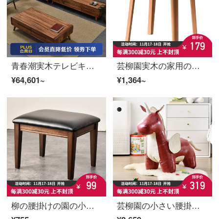
青春潮実木テレビキャビネット北欧簡易喫茶店の組み合わせ烏金木テレビキャビネット茶のセット2 mテレビキャビネット+1.3 m茶
芸柳園実木の家用の腰掛けは簡単に籐を編んで化粧腰掛けのアイデアの四角腰掛けを化粧することができます。
¥64,601~
¥1,364~
柳の腰掛けの園の小さい腰掛けの実の木の腰掛けの家庭用は靴の腰掛けを交換して簡単にレジャーのソファーの腰掛けの丸い腰掛けの小さな低い腰掛けのPU面を約束します。
芸柳園の小さい腰掛けの子の家庭用創意のユニコーンの小さい腰掛けは靴の腰掛けを交換します。可愛いキャラクターの腰掛けの馬の宝莉-赤色