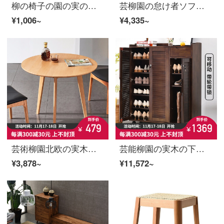
柳の椅子の園の実の木の腰掛けの家庭のアイデアの四角な腰掛けの食事の腰掛けの椅子のテーブルの腰掛けの小さな腰掛けの新しい中国式の四角な腰掛け-が太いです。
芸柳園の怠け者ソファーの畳の寝室のベランダの袋のepp小さいソファーのレジャー椅子の小さい家型のシングルの寝椅子の浅い灰色+足を踏みます
¥1,006~
¥4,335~
芸術柳園北欧の実木茶のいくつかの小さな家の形の辺のいくつかの円形のお茶のテーブルと椅子の組み合わせ家庭用テーブルのホテルのテーブルと椅子の組み合わせの小さいテーブルの客間の多機能な簡単な角のいくつかの大きいサイズの原木色【ゴムの木】シングルテーブル
芸能柳園の実木の下駄箱は家の玄関棚の廊下に鍵をかけて通気階段の外の棚の外の廊下の廊下に高く輪を付けて移動可能な下駄箱の3つの帯の鍵をかけて移動できます。【胡桃色】
¥3,878~
¥11,572~