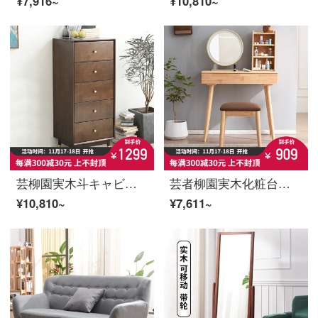
¥7,916~
¥10,810~
芸柳園実木斗キャビネット引き出し式収納キャビネット現代シンプル【軽贅沢品】五斗キャビネット+黄銅アクセサリー
芸者柳園実木化粧台寝室北欧簡易化粧台赤い化粧箱LEDライト付き化粧台収納棚一体原木色セット【ベンチを持たない】
¥10,810~
¥7,611~