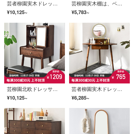
芸者柳園実木ドレッサー現代簡単化粧台家庭用ベッドルームの小戸型カバー化粧机胡桃色ドレッサー
芸柳園実木棚は、ベッドの隅に雑誌棚を収納することを簡単に約束しています。テレビのそばの棚の小さな戸口型収納ロッカー胡桃色辺キャビネット【多機能】
¥10,125~
¥5,783~
芸柳園北欧ドレッサーの寝室の木の化粧台のテーブルが小さくて、部屋型の寝室が軽いです。
芸者柳園実木ドレッサー寝室現代簡単化化粧台収納棚一体型化粧机胡桃色ドレッサー＋Led化粧鏡【ベンチを持たない】
¥10,125~
¥6,285~