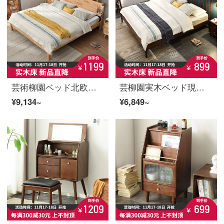
芸術柳園ベッド北欧実木ダブルベッド1.8メートルのメインベッドの結婚式ベッド現代簡単家庭用1.5 mシングルベッドの多機能ベッドのライト付き夜光ベッド1.5 x 2メートルの原木色
芸柳園実木ベッド現代簡単約1.5メートルのシングルベッドルームの家庭用経済型1.8メートルのツインベッド1.5 x 2メートルの胡桃色の竪琴ベッド
¥9,134~
¥6,849~