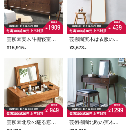
芸柳園実木斗棚寝室の五斗棚は簡単に五斗棚の引き出し式収納棚の大容量斗箱は軽い贅沢品です。
芸柳園実木は衣服の鏡を着て全身の地面に落ちる鏡の小さい家型は壁の立体写真を貼って衣服の鏡を撮影します。
¥15,915~
¥3,573~
芸柳園北欧の翻る窓は化粧台の寝室を整えて現代で簡単で多機能の化粧テーブルの小さい戸型の実木のミニ化粧台の糖色の大きいサイズを整えます。
芸術柳園北欧の実木の化粧台の寝室は現代で簡単です。