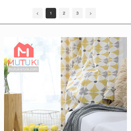
<
1
2
3
>