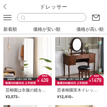
ドレッサー
ファッション家具販売店
新着順
価格が安い順
価格が高い順
芸柳園は衣服の鏡を着ます。木の鏡は全身地面に落ちます。鏡の寝室は回転します。多機能のクロークフレームは鏡を持ちます。
芸者柳園実木ドレッサー寝室現代簡単化化粧台収納棚一体ネット紅少女化粧机胡桃色大型【ベンチ付き】
¥3,573~
¥12,410~