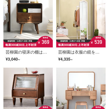
芸柳園の寝床の棚は実際に木の北欧の寝室のベッドの隅の戸棚の家庭用の寝床の小さい収納棚が簡単で現代の狭い戸棚の単に胡桃色を引き出します。
芸柳園は衣服の鏡を着て全身地面に落ちて鏡を回転して試着鏡の多機能ハンガーの鏡を掛けて回転することができます+ハンガー+白を掛けます
¥3,040~
¥4,335~