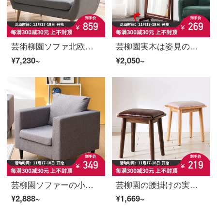
芸術柳園ソファ北欧客間ソファセットはシンプルで現代的な小型住宅の3人のソファと椅子の3人が無地です。
芸柳園実木は姿見の全身鏡を通して、家庭用の床につく鏡を貼って、壁の寝室の試着鏡の立体鏡を貼ることができます。
¥7,230~
¥2,050~
芸柳園ソファーの小型布芸ソファーの北欧客間三人の怠け者ソファが簡単に現代経済セットのソファーすっぴんシングルです。
芸柳園の腰掛けの実の木の化粧する腰掛けの化粧する腰掛けの椅子は化粧台の腰掛けのテーブルの腰掛けの腰掛けの椅子の腰掛けの椅子【白樫の木】イ蓮娜の腰掛け-原木の色
¥2,888~
¥1,669~