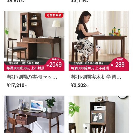
¥8,670~
¥3,116~
芸術柳園の書棚セットの木造パソコンデスクは簡単に北欧家庭用伸縮学習デスクデスクの家庭用胡桃色セット+牛角椅子です。
芸術柳園実木机学習机学習デスクと椅子セット北欧家庭用テーブル子供が作業椅子を書いてください。
¥17,210~
¥2,202~