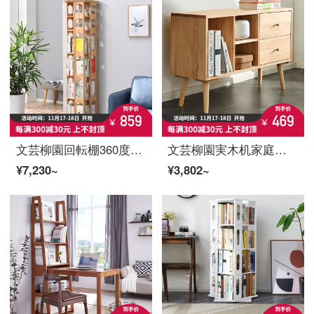
文芸柳園回転棚360度本棚収納書棚学生家庭用丸太書棚シンプルかつ創意的な着地置物棚6階丸太色
文芸柳園実木机家庭用机棚一体学習机書斎シンプルデスクデスクパソコンデスク原木色書棚
¥7,230~
¥3,802~