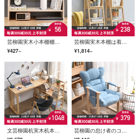
芸柳園実木小本棚棚簡易北欧デスクトップ本棚学生家庭用テーブル上創意セット書棚単層タイプ
芸柳園実木本棚は着地が簡単で、現代客間棚は家庭用の戸棚棚の上の多層収納棚の二階の低い辺の戸棚【原木色】
¥427~
¥1,814~
文芸柳園机実木机本棚セット家庭用簡易伸縮式パソコンデスク学習机本棚セット【原木色】＋A字椅子
芸柳園の怠け者のコンピュータと椅子の家庭用の怠け者の椅子は書斎の本の机と椅子に横になることができます。