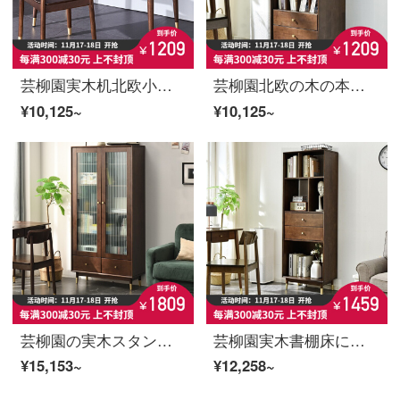
芸柳園実木机北欧小型パソコンデスク引き出し付きデスク現代簡単デスクトップノートパソコンデスク黄銅＋ゴム材【2つの引き出し】胡桃色
芸柳園北欧の木の本箱の床に置く多機能の雑誌棚のリビングサイドの棚の軽贅沢な収納棚の軽贅沢品【胡桃色】
¥10,125~
¥10,125~
芸柳園の実木スタンドはドアと物置棚を持っています。学生は家庭用大容量の部屋に収納棚があります。
芸柳園実木書棚床にある書棚客間は、現代多機能軽豪華書棚書斎収納棚胡桃色60 cmです。
¥15,153~
¥12,258~