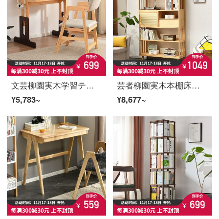
文芸柳園実木学習テーブルは昇降学生机と机と椅子のセットに家庭用デスクと机とパソコンのテーブルを組み合わせて色のテーブルにぶつかることができます。
芸者柳園実木本棚床置き棚簡易書棚寝室リビングルーム学生用収納棚原木色
¥5,783~
¥8,677~