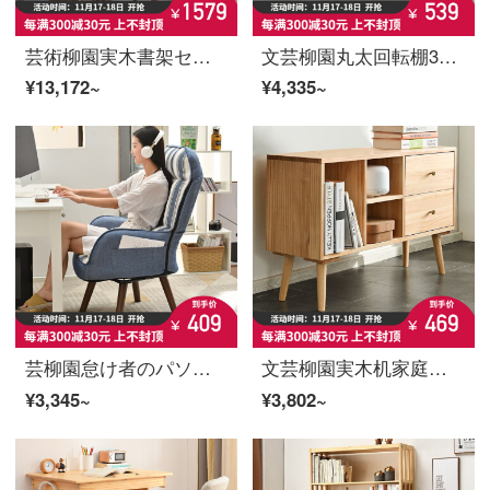
芸術柳園実木書架セット北欧シンプルベッドルームの角が伸縮可能な家庭用パソコンデスク式書卓ゴム木【机の組み合わせ】+【胡桃茶椅子】糖色
文芸柳園丸太回転棚360度書棚収納書棚学生家庭用丸太書架シンプルで創意的な着地置物棚4階の白
¥13,172~
¥4,335~
芸柳園怠け者のパソコン椅子とソファと木のオフィスチェアの書斎背もたれと電気競椅子のシングル回転椅子とカジュアル椅子の快適な家庭用椅子の青いストライプ（成長モデル）
文芸柳園実木机家庭用机棚一体学習机書斎シンプルデスクデスクパソコンデスク原木色書棚
¥3,345~
¥3,802~