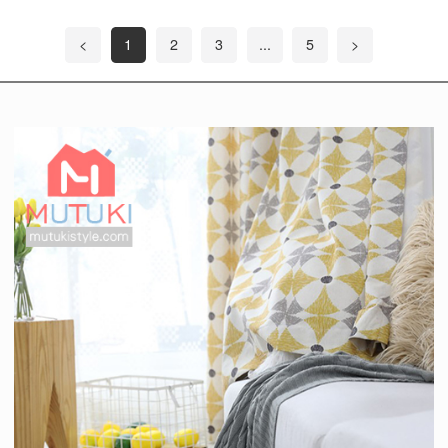
<
1
2
3
...
5
>