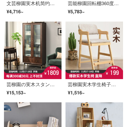
文芸柳園実木机简约現代パソコンデスク学生家庭用小型テープ引き書斎書写机事務机0.8 m原木色シングルテーブル+牛角椅子
芸能柳園回転棚360度本棚収納書棚学生家庭用丸太棚シンプルかつ創意的な着地置物棚軽い贅沢品【5階くるみ色】
¥4,716~
¥5,783~
芸柳園の実木スタンドはドアと物置棚を持っています。学生は家庭用大容量の部屋に収納棚があります。
芸柳園実木学生椅子学習椅子の本と椅子の授業机と椅子のオフィスチェア家庭用の食事椅子と背もたれの椅子は昇降できます。
¥15,153~
¥1,516~