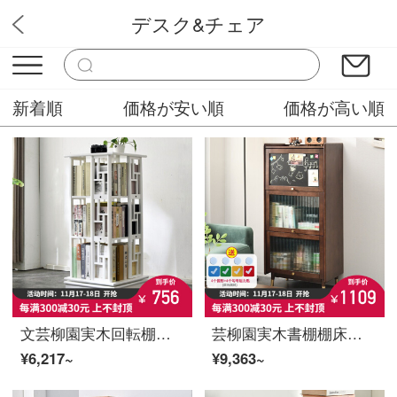
デスク&チェア
ファッション家具販売店
新着順
価格が安い順
価格が高い順
文芸柳園実木回転棚家庭用360度の書棚簡単に床につく書棚絵本棚客間に移動可能な置物棚新中国式三階白
芸柳園実木書棚棚床にドア付き書棚棚棚棚棚棚棚棚棚棚棚棚棚棚棚棚棚棚棚棚の軽贅沢品【上ひっくり返り書棚の胡桃色】
¥6,217~
¥9,363~