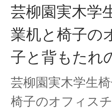
芸柳園実木学
業机と椅子の
子と背もたれ
芸柳園実木学生椅
椅子のオフィスチ