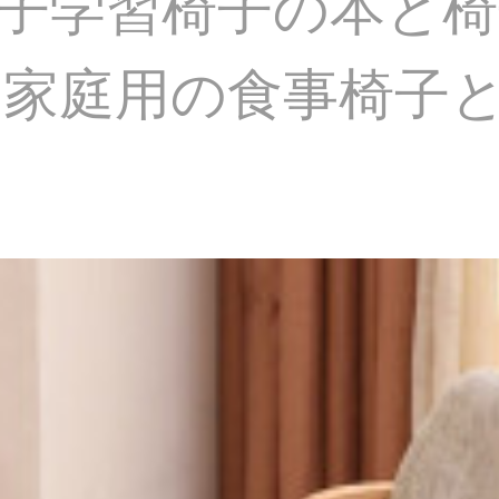
子学習椅子の本と椅
家庭用の食事椅子