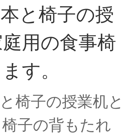
の本と椅子の授
家庭用の食事椅
きます。
机と椅子の授業机と
と椅子の背もたれ