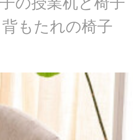
子の授業机と椅子
と背もたれの椅子