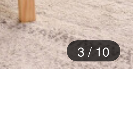
4
/
10