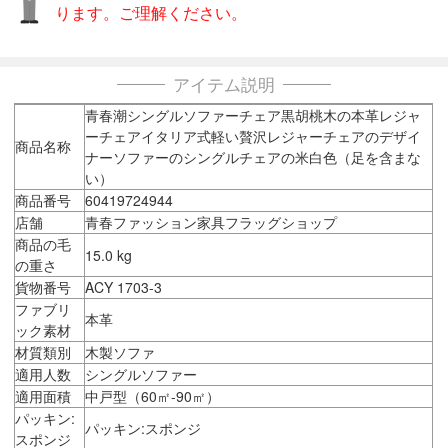
ります。ご理解ください。
アイテム説明
青春潮シングルソファーチェア黒胡桃木の本革レジャ
ーチェアイタリア式軽い贅沢レジャーチェアのデザイ
商品名称
ナーソファーのシングルチェアの米白色（足を含まな
い）
商品番号
60419724944
店舗
青春ファッション家具フラッグショップ
商品の毛
15.0 kg
の重さ
貨物番号
ACY 1703-3
ファブリ
本革
ック素材
材質類別
木製ソファ
適用人数
シングルソファー
適用面積
中戸型（60㎡-90㎡）
パッキン:
パッキン:スポンジ
スポンジ