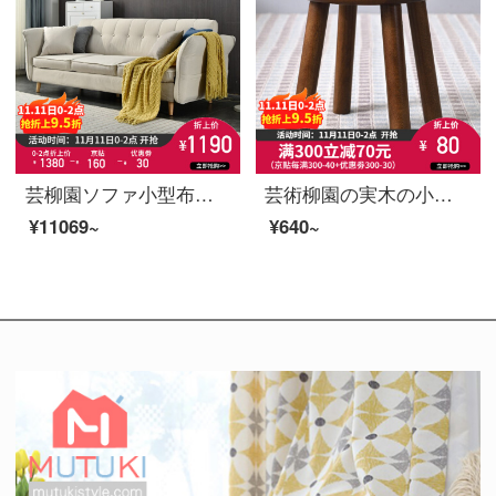
芸柳園ソファ小型布芸ソファー現代簡単約三人のソファ椅子賃貸部屋ソファ逸品家具米白色両用ソファ
芸術柳園の実木の小さい腰掛けの家庭用の低い腰掛けの椅子の北欧の丸い腰掛けのネットの赤い小さい腰掛けは靴の腰掛けの胡桃の色の丸い腰掛けを交換します。
¥11069~
¥640~