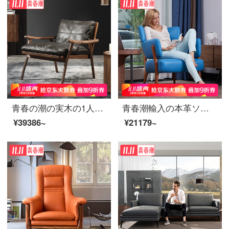
青春の潮の実木の1人のソファーの本革のレジャーのソファーの椅子は軽奢な1人のソファーの椅子北米の暗いクルミの木のハイエンドの別荘のレジャーの椅子の暗いカレー色です。
青春潮輸入の本革ソファと椅子の木のソファーとレジャーチェアの黒い金の木のシングルソファーの空は青いです（3089）オーストラリアの小さい牛革
¥39386~
¥21179~