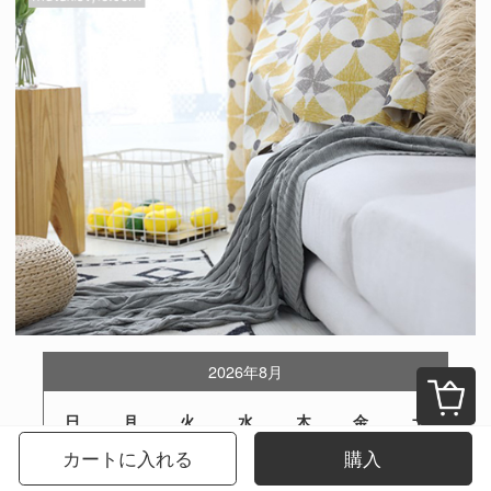
2026年8月
日
月
火
水
木
金
土
カートに入れる
購入
1