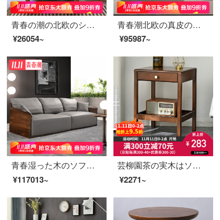
青春の潮の北欧のシングルソファーの本革のソファーの椅子の烏金のぼうっとしているレジャーの椅子の橘の赤色（6088）オーストラリアの黄色の牛皮
青春潮北欧の真皮のソファーのトップ層の牛皮の貴妃のソファーの小型タイプのイタリアのソファー（3+高い2.71 m）（座るのが深い56 cm）
¥26054~
¥95987~
青春湿った木のソファー本革のソファー北欧の軽い贅沢なソファー、北アメリカの黒い胡桃の木のイタリア式の組み合わせのソファー、三人です。2.3 mです。
芸柳園茶の実木はソファーの辺の幾つかの棚の角を簡単に予約します。ベッドのそばのテーブルの端に胡桃色のテーブルがあります。
¥117013~
¥2271~