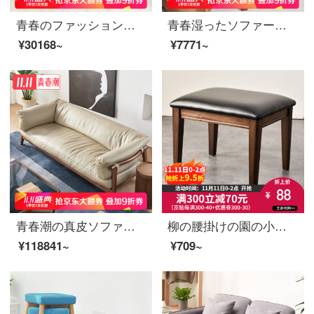
青春のファッションのイタリアのデザイナーのシングルソファーの本革のレジャーチェア北米の黒胡桃の木の別荘のソファーの椅子のオレンジの単品
青春湿ったソファーの椅子は腰掛けの本革の北欧の小さい腰掛けに足を踏み入れます/四角の腰掛けの実用的な木のソファーの腰掛け/低い腰掛け/足を置く腰掛け/靴の腰掛けを交換しますA 16足(烏金の木)
¥30168~
¥7771~
青春潮の真皮ソファー北欧の実木ソファヘッドの牛皮のコート黒胡桃の木の大きな部屋型リビングルームのシンプルなソファーの四人席（265*85*73）
柳の腰掛けの園の小さい腰掛けの実の木の腰掛けの家庭用は靴の腰掛けを交換して簡単にレジャーのソファーの腰掛けの丸い腰掛けの小さな低い腰掛けのPU面を約束します。
¥118841~
¥709~