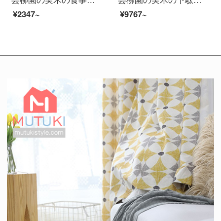
¥2347~
¥9767~