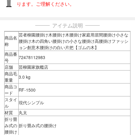
ります。ご理解ください。
アイテム説明
芸者柳園腰掛け木腰掛け木腰掛け家庭用居間腰掛け小さな
商品名
腰掛け木の四角い腰掛けの小さな腰掛け高腰掛けファッシ
称
ョン創意木腰掛けの白い片把【ゴムの木】
商品番
72478112983
号
店舗
芸柳園家旗艦店
商品毛
3.0 kg
重量
商品コ
RF-1500
ード
スタイ
現代シンプル
ル
材質
丸太
折り畳
み式の
折り畳み式の腰掛け
腰掛け