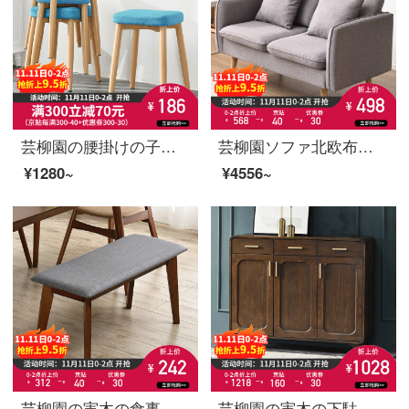
芸柳園の腰掛けの子の丸い腰掛けの家の椅子は簡単にテーブルの腰掛けの北欧風の板の腰掛けを予約します。
芸柳園ソファ北欧布芸ソファー現代簡単客間の大きさと部屋型の簡易ソファー椅子セット浅灰【ペア】
¥1280~
¥4556~
芸柳園の実木の食事の腰掛け北欧の簡単な長い腰掛けの床板の腰掛けのベンチのベンチの入り口のゴムの木の長い腰掛け
芸柳園の実木の下駄箱家庭の玄関口の大容量の玄関棚のベランダの物入れは玄関の箱の3つの胡桃色を収納します。