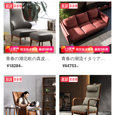
青春の潮北欧の真皮のシングルソファーと椅子の木のソファーのトラの椅子のレジャーの椅子の単に椅子のオーストラリアの黄色の牛皮
青春の潮流イタリアのナパの真皮のソファーの3人のまっすぐな列のデザイナーのソファーの北欧の軽い贅沢な羽毛のソファーの赤色のX 228 3人の位（2.2 m）
¥18284~
¥64753~