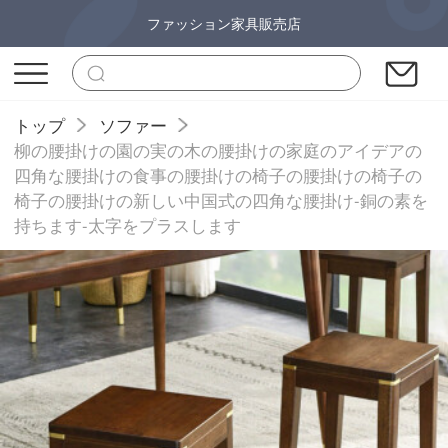
ファッション家具販売店
トップ
ソファー
柳の腰掛けの園の実の木の腰掛けの家庭のアイデアの
四角な腰掛けの食事の腰掛けの椅子の腰掛けの椅子の
椅子の腰掛けの新しい中国式の四角な腰掛け-銅の素を
持ちます-太字をプラスします