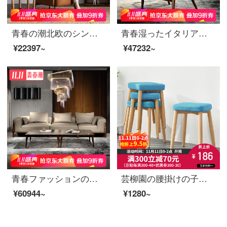
青春の潮北欧のシングルソファーの本革のソファーと椅子のトラのカジュアルな椅子のコーヒー色L 007オーストラリアの黄色の牛皮
青春湿ったイタリアの別荘のシングルソファーの北欧のレジャーソファーの椅子の客間の布芸のレジャー椅子の黒胡桃の木の手すりの椅子の高さの背もたれの椅子の灰色(布芸)
¥22397~
¥47232~
青春ファッションの黒胡桃の木のダウンジャケットの木の頭層の真皮のソファーの組み合わせ北欧のデザイナーのリビングルームの家具は手すりの中間位がありません（100*100*68）
芸柳園の腰掛けの子の丸い腰掛けの家の椅子は簡単にテーブルの腰掛けの北欧風の板の腰掛けを予約します。
¥60944~
¥1280~