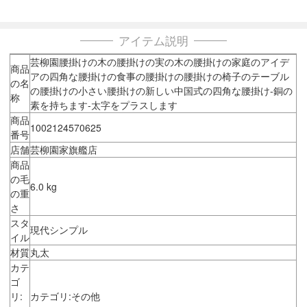
アイテム説明
芸柳園腰掛けの木の腰掛けの実の木の腰掛けの家庭のアイデ
商品
アの四角な腰掛けの食事の腰掛けの腰掛けの椅子のテーブル
の名
の腰掛けの小さい腰掛けの新しい中国式の四角な腰掛け-銅の
称
素を持ちます-太字をプラスします
商品
1002124570625
番号
店舗
芸柳園家旗艦店
商品
の毛
6.0 kg
の重
さ
スタ
現代シンプル
イル
材質
丸太
カテ
ゴ
リ:
カテゴリ:その他