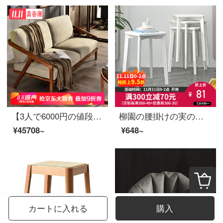
【3人で6000円の値段を手に入れました。】青春潮北欧ソファーの木のソファーです。実木セットの布芸烏金木三人です。（1.8 m）烏金木
柳園の腰掛けの実の木の腰掛けの家の居間の食事の腰掛けの小さい腰掛けの実の木の四角の腰掛けの小さい腰掛けの高腰掛けのファッション的なアイデアの木の腰掛けの白色の単に【ゴムの木】
¥45708~
¥648~
カートに入れる
購入