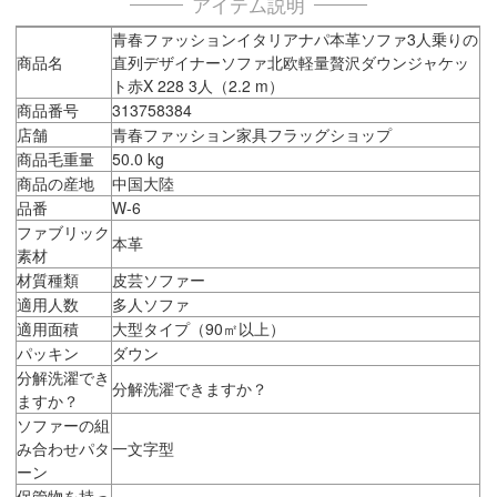
アイテム説明
青春ファッションイタリアナパ本革ソファ3人乗りの
商品名
直列デザイナーソファ北欧軽量贅沢ダウンジャケッ
ト赤X 228 3人（2.2 m）
商品番号
313758384
店舗
青春ファッション家具フラッグショップ
商品毛重量
50.0 kg
商品の産地
中国大陸
品番
W-6
ファブリック
本革
素材
材質種類
皮芸ソファー
適用人数
多人ソファ
適用面積
大型タイプ（90㎡以上）
パッキン
ダウン
分解洗濯でき
分解洗濯できますか？
ますか？
ソファーの組
み合わせパタ
一文字型
ーン
保管物を持っ