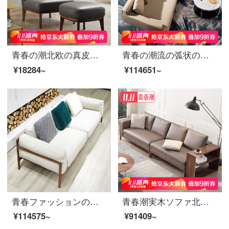
青春の潮北欧の真皮のシングルソファーと椅子の木のソファーのトラの椅子のレジャーの椅子の単に椅子のオーストラリアの黄色の牛皮
青春の潮流の弧状のソファーイタリアのナパの本革のソファーの小さい斜角の回転角の貴妃のソファー（3+右の回転角の3.5 m）（座るのが深い60 cm）
¥18284~
¥114651~
青春ファッションの本革ソファーの黒胡桃の木の実木ソファ北欧の小型ソファーのリビングルームの三人のソファーの三人席（2.1 m）
青春潮実木ソファ北米黒胡桃木大戸型別荘家具カバーソファ新中国式簡単約4人の直列ソファシングル手すり4人がお茶台（2.9 m）を持っています。
¥114575~
¥91409~