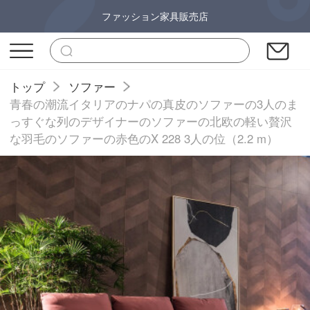
ファッション家具販売店
トップ
ソファー
青春の潮流イタリアのナパの真皮のソファーの3人のま
っすぐな列のデザイナーのソファーの北欧の軽い贅沢
な羽毛のソファーの赤色のX 228 3人の位（2.2 m）