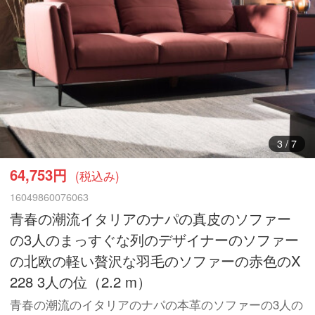
4
/
7
64,753円
(税込み)
16049860076063
青春の潮流イタリアのナパの真皮のソファー
の3人のまっすぐな列のデザイナーのソファー
の北欧の軽い贅沢な羽毛のソファーの赤色のX
228 3人の位（2.2 m）
青春の潮流のイタリアのナパの本革のソファーの3人の