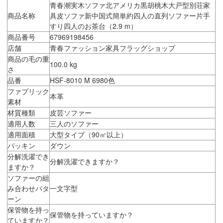
青春潮実木ソファ北アメリカ黒胡桃木大戸型別荘家
商品名称
具皮ソファ新中国式簡単約四人の直列ソファー片手
すり四人のお茶台（2.9 m）
商品番号
67969198456
店舗
青春ファッション家具フラッグショップ
商品の毛の重
100.0 kg
さ
品番
HSF-8010 M 6980色
ファブリック
本革
素材
材質種類
皮芸ソファー
適用人数
三人のソファー
適用面積
大型タイプ（90㎡以上）
パッキン
ダウン
分解洗濯でき
分解洗濯できますか？
ますか？
ソファーの組
み合わせパタ
一文字型
ーン
保管物を持っ
保管物を持っていますか？
ていますか？