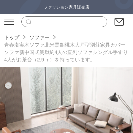
ファッション家具販売店
トップ
ソファー
青春潮実木ソファ北米黒胡桃木大戸型別荘家具カバー
ソファ新中国式簡単約4人の直列ソファシングル手すり
4人がお茶台（2.9 m）を持っています。