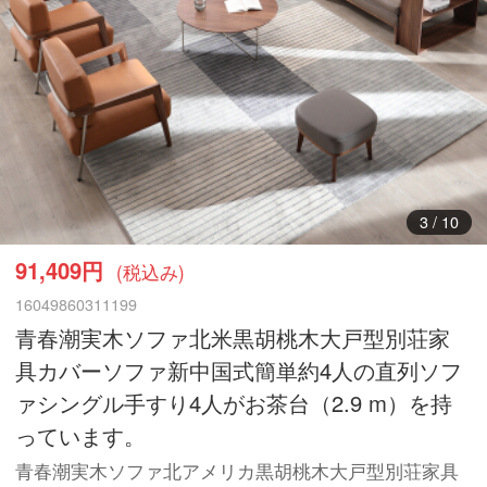
4
/
10
91,409円
(税込み)
16049860311199
青春潮実木ソファ北米黒胡桃木大戸型別荘家
具カバーソファ新中国式簡単約4人の直列ソフ
ァシングル手すり4人がお茶台（2.9 m）を持
っています。
青春潮実木ソファ北アメリカ黒胡桃木大戸型別荘家具