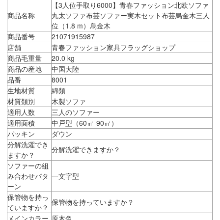
【3人位手取り6000】青春ファッション北欧ソファ
商品名称
丸太ソファ布芸ソファー実木セット布芸烏金木三人
位（1.8 m）烏金木
商品番号
21071915987
店舗
青春ファッション家具フラッグショップ
商品毛重量
20.0 kg
商品の産地
中国大陸
品番
8001
生地材質
綿類
材質類別
木製ソファ
適用人数
三人のソファー
適用面積
中戸型（60㎡-90㎡）
パッキン
ダウン
分解洗濯でき
分解洗濯できますか？
ますか？
ソファーの組
み合わせパタ
一文字型
ーン
保管物を持っ
保管物を持っていますか？
ていますか？
メインカラー
原木色