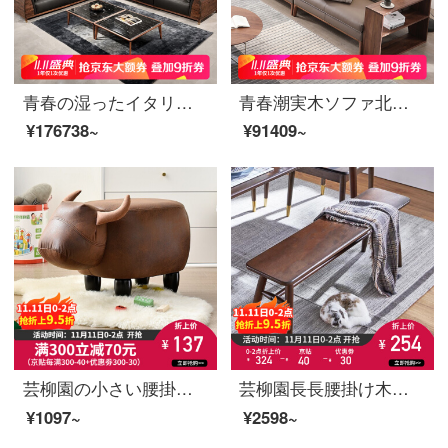
青春の湿ったイタリア式の黒胡桃の木の実の木のソファーの頭の階の牛の皮のソファーの新しい中国式の別荘の羽毛のソファーの2人の席（220*98*75）
青春潮実木ソファ北米黒胡桃木大戸型別荘家具カバーソファ新中国式簡単約4人の直列ソファシングル手すり4人がお茶台（2.9 m）を持っています。
¥176738~
¥91409~
芸柳園の小さい腰掛けの動物のアイデアの漫画の小さい腰掛けの家庭用ソファーの低い腰掛けの実用的な木の客間は靴の椅子の水牛を交換します【濃い褐色】
芸柳園長長腰掛け木腰掛け家庭用靴腰掛け床尾腰掛け簡単食事ベンチ食卓腰掛け軽い贅沢品【胡桃色-ゴム木】
¥1097~
¥2598~