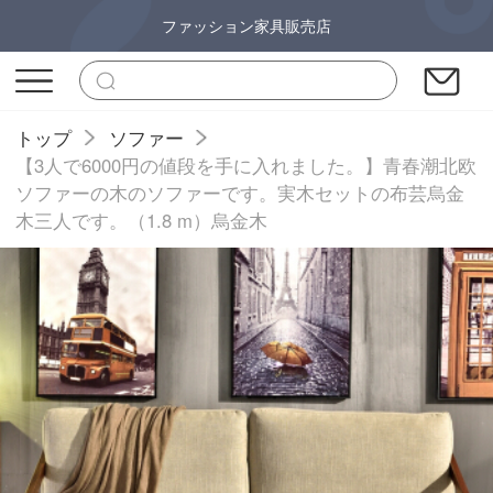
ファッション家具販売店
トップ
ソファー
【3人で6000円の値段を手に入れました。】青春潮北欧
ソファーの木のソファーです。実木セットの布芸烏金
木三人です。（1.8 m）烏金木