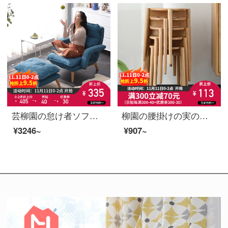
芸柳園の怠け者ソファーのリビングルームのソファーのベランダのカジュアルな寝椅子の背もたれ椅子のネットの赤いシングルソファーの椅子の青い【足を運ぶ】+分解して洗うことができます。
柳園の腰掛けの実の木の腰掛けの家庭用の高い腰掛けの丸い腰掛けは化粧の腰掛けの四角な腰掛けのアイデアのファッション的な低い腰掛けの居間の食事の腰掛けの木の腰掛けの腰掛け【円形】の原木の色-ケヤキの木
¥3246~
¥907~