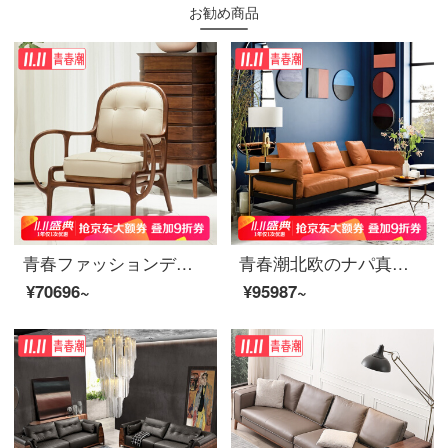
お勧め商品
青春ファッションデザイナーの実木ソファと本革のシングルソファーと椅子の别荘ハイエンドのレジャーチェアの黒胡桃の木のシングルソファ黒胡桃
青春潮北欧のナパ真皮のソファーイタリアのデザイナー3人4人のソファーのリビングルームloft工業風オレンジ色の4人の席（3.98 m）
¥70696~
¥95987~