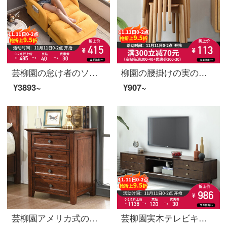
芸柳園の怠け者のソファーのベランダの背もたれの椅子は折り畳むことができます。
柳園の腰掛けの実の木の腰掛けの家庭用の高い腰掛けの丸い腰掛けは化粧の腰掛けの四角な腰掛けのアイデアのファッション的な低い腰掛けの居間の食事の腰掛けの木の腰掛けの腰掛け【円形】の原木の色-ケヤキの木
¥3893~
¥907~
芸柳園アメリカ式のロッカー、木の斗箱、洋式の寝室の引き出し棚、客間の小斗棚収納棚、軽い贅沢品四引き出しです。
芸柳園実木テレビキャビネットサイドキャビネットセット現代簡約テレビキャビネット家庭用ロッカー【軽贅沢品】ブラス銅アクセサリー+ゴム木【1.5メートルテレビキャビネット】