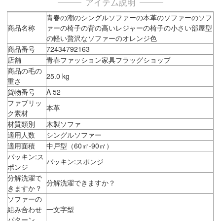
アイテム説明
青春の潮のシングルソファーの本革のソファーのソフ
商品名称
ァーの椅子の背の高いレジャーの椅子の小さい部屋型
の軽い贅沢なソファーのオレンジ色
商品番号
72434792163
店舗
青春ファッション家具フラッグショップ
商品の毛の
25.0 kg
重さ
貨物番号
A 52
ファブリッ
本革
ク素材
材質類別
木製ソファ
適用人数
シングルソファー
適用面積
中戸型（60㎡-90㎡）
パッキン:ス
パッキン:スポンジ
ポンジ
分解洗濯で
分解洗濯できますか？
きますか？
ソファーの
組み合わせ
一文字型
パターン