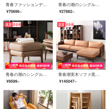
青春ファッションデザイナーの実木ソファと本革のシングルソファーと椅子の别荘ハイエンドのレジャーチェアの黒胡桃の木のシングルソファ黒胡桃
青春の潮のシングルソファーの本革のソファーの客間のソファーの椅子の背の高いレジャーの椅子の小さい部屋型の軽い贅沢なソファーのオレンジ色
¥70696~
¥27882~
青春の潮のシングルソファーの椅子の客間のレジャーチェア北欧の1人の真皮のソファーの椅子の烏金の木のシングルのソファーは単独で足を踏みます
青春潮実木ソファ黒胡桃木貴妃回転角ソファ北欧別荘科技布大ソファー四名+畳科学技術布3.3 m
¥9599~
¥145047~