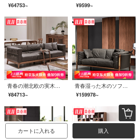
¥64753~
¥9599~
青春の潮北欧の実木のソファーの組み合わせの本革のソファーの頭の階の牛の皮の3人のイタリアンの簡単なソファーの北アメリカの黒胡桃の木のソファーのシングルの位
青春湿った木のソファーの本革のソファーはとても簡単で、贅沢なソファーです。北米の黒胡桃の木のソファーは三人です。（2.3 m）
¥84713~
¥159978~
カートに入れる
購入