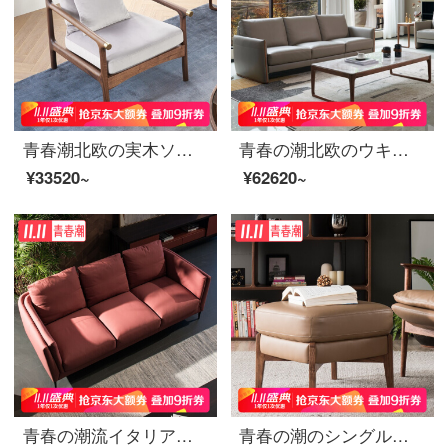
青春潮北欧の実木ソファチェア黒胡桃木レジャーチェアイタリア式の軽い贅沢なシングルソファーデザイナー布芸ソファーのシングルシートカバーの銅（綿布のタイプ）
青春の潮北欧のウキンキの3人の真皮のソファーのナパの皮の層の牛皮の羽根布団のまっすぐな列のソファーの小さい家型のソファーの3人の位（2.2 m）
¥33520~
¥62620~
青春の潮流イタリアのナパの真皮のソファーの3人のまっすぐな列のデザイナーのソファーの北欧の軽い贅沢な羽毛のソファーの赤色のX 228 3人の位（2.2 m）
青春の潮のシングルソファーの椅子の客間のレジャーチェア北欧の1人の真皮のソファーの椅子の烏金の木のシングルのソファーは単独で足を踏みます