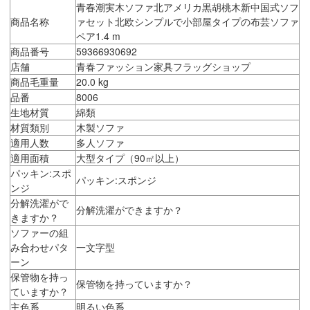
青春潮実木ソファ北アメリカ黒胡桃木新中国式ソフ
商品名称
ァセット北欧シンプルで小部屋タイプの布芸ソファ
ペア1.4 m
商品番号
59366930692
店舗
青春ファッション家具フラッグショップ
商品毛重量
20.0 kg
品番
8006
生地材質
綿類
材質類別
木製ソファ
適用人数
多人ソファ
適用面積
大型タイプ（90㎡以上）
パッキン:スポ
パッキン:スポンジ
ンジ
分解洗濯がで
分解洗濯ができますか？
きますか？
ソファーの組
み合わせパタ
一文字型
ーン
保管物を持っ
保管物を持っていますか？
ていますか？
主色系
明るい色系