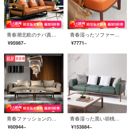
青春潮北欧のナパ真皮のソファーイタリアのデザイナー3人4人のソファーのリビングルームloft工業風オレンジ色の4人の席（3.98 m）
青春湿ったソファーの椅子は腰掛けの本革の北欧の小さい腰掛けに足を踏み入れます/四角の腰掛けの実用的な木のソファーの腰掛け/低い腰掛け/足を置く腰掛け/靴の腰掛けを交換しますA 16足(烏金の木)
¥95987~
¥7771~
青春ファッションの黒胡桃の木のダウンジャケットの木の頭層の真皮のソファーの組み合わせ北欧のデザイナーのリビングルームの家具は手すりの中間位がありません（100*100*68）
青春湿った黒い胡桃の木の真皮のソファーの実の木のソファーの北欧のイタリア式の客間のソファーの3人の位（2.4 m）
¥60944~
¥153884~