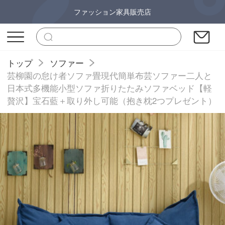
ファッション家具販売店
トップ
ソファー
芸柳園の怠け者ソファ畳現代簡単布芸ソファー二人と
日本式多機能小型ソファ折りたたみソファベッド【軽
贅沢】宝石藍＋取り外し可能（抱き枕2つプレゼント）