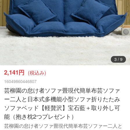
4
/
9
2,141円
(税込み)
16049860446807
芸柳園の怠け者ソファ畳現代簡単布芸ソファ
ー二人と日本式多機能小型ソファ折りたたみ
ソファベッド【軽贅沢】宝石藍＋取り外し可
能（抱き枕2つプレゼント）
芸柳園の怠け者ソファ畳現代簡単布芸ソファー二人と