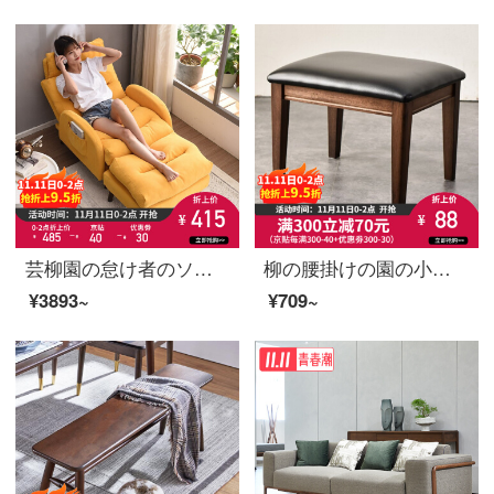
芸柳園の怠け者のソファーのベランダの背もたれの椅子は折り畳むことができます。
柳の腰掛けの園の小さい腰掛けの実の木の腰掛けの家庭用は靴の腰掛けを交換して簡単にレジャーのソファーの腰掛けの丸い腰掛けの小さな低い腰掛けのPU面を約束します。
¥3893~
¥709~