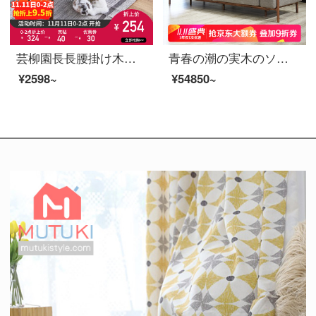
芸柳園長長腰掛け木腰掛け家庭用靴腰掛け床尾腰掛け簡単食事ベンチ食卓腰掛け軽い贅沢品【胡桃色-ゴム木】
青春の潮の実木のソファーの布芸のソファー北欧の簡単な羽毛のソファーのイタリア式の軽い豪華な客間の広い手すりの3人のソファーのシングル席
¥2598~
¥54850~