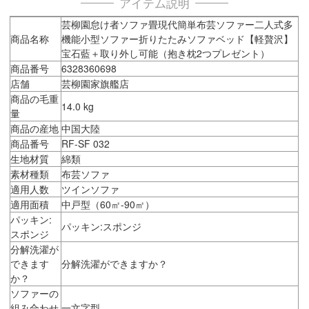
アイテム説明
芸柳園怠け者ソファ畳現代簡単布芸ソファー二人式多
商品名称
機能小型ソファー折りたたみソファベッド【軽贅沢】
宝石藍＋取り外し可能（抱き枕2つプレゼント）
商品番号
6328360698
店舗
芸柳園家旗艦店
商品の毛重
14.0 kg
量
商品の産地
中国大陸
商品番号
RF-SF 032
生地材質
綿類
素材種類
布芸ソファ
適用人数
ツインソファ
適用面積
中戸型（60㎡-90㎡）
パッキン:
パッキン:スポンジ
スポンジ
分解洗濯が
できます
分解洗濯ができますか？
か？
ソファーの
組み合わせ
一文字型