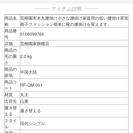
アイテム説明
商品名
芸柳園実木丸腰掛け小さな腰掛け家庭用の低い腰掛け茶室
称
椅子ファッション簡単に靴の腰掛けを変えます。
商品番
5106099766
号
店舗
芸柳園家旗艦店
商品の
毛の重
2.0 kg
さ
商品の
中国大陸
産地
商品コ
RF-QM 001
ード
材質
丸太
出荷先
山東
履き替
履き替える
える
スタイ
現代シンプル
ル
適用シ