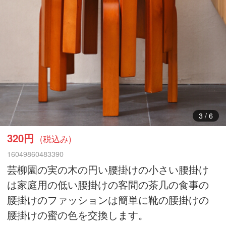
4
/
6
320円
(税込み)
16049860483390
芸柳園の実の木の円い腰掛けの小さい腰掛け
は家庭用の低い腰掛けの客間の茶几の食事の
腰掛けのファッションは簡単に靴の腰掛けの
腰掛けの蜜の色を交換します。