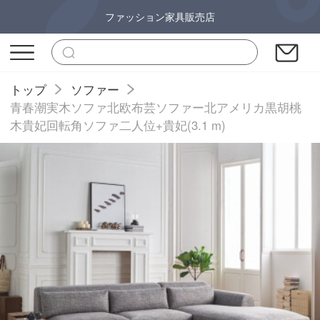
ファッション家具販売店
トップ
ソファー
青春潮実木ソファ北欧布芸ソファー北アメリカ黒胡桃
木貴妃回転角ソファ二人位+貴妃(3.1 m)