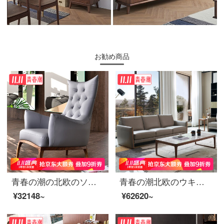
お勧め商品
青春の潮の北欧のソファーと椅子の木のシングルソファーの黒い金の木の本革のソファーのレジャー椅子のトラの椅子の百合灰の6615〓オーストラリアの黄色の牛革
青春の潮北欧のウキンキの3人の真皮のソファーのナパの皮の層の牛皮の羽根布団のまっすぐな列のソファーの小さい家型のソファーの3人の位（2.2 m）
¥32148~
¥62620~