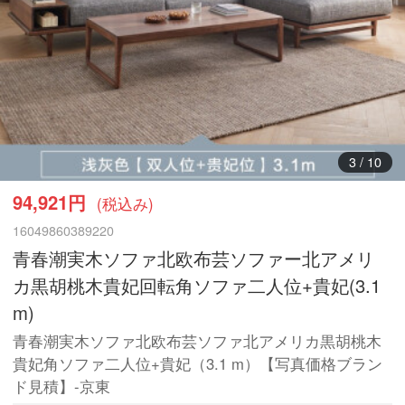
4
/
10
94,921円
(税込み)
16049860389220
青春潮実木ソファ北欧布芸ソファー北アメリ
カ黒胡桃木貴妃回転角ソファ二人位+貴妃(3.1
m)
青春潮実木ソファ北欧布芸ソファ北アメリカ黒胡桃木
貴妃角ソファ二人位+貴妃（3.1 m）【写真価格ブラン
ド見積】-京東