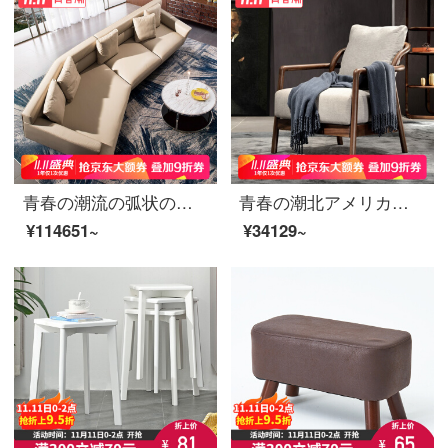
青春の潮流の弧状のソファーイタリアのナパの本革のソファーの小さい斜角の回転角の貴妃のソファー（3+右の回転角の3.5 m）（座るのが深い60 cm）
青春の潮北アメリカ黒胡桃の木の実の木のソファーの客間のシングルソファーの椅子北欧の布芸のソファーのレジャーチェアのベージュ色
¥114651~
¥34129~