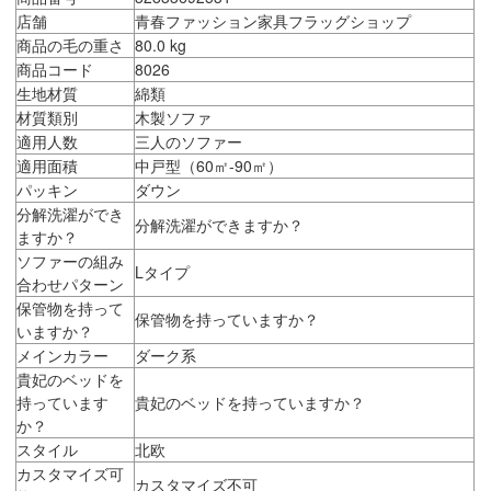
店舗
青春ファッション家具フラッグショップ
商品の毛の重さ
80.0 kg
商品コード
8026
生地材質
綿類
材質類別
木製ソファ
適用人数
三人のソファー
適用面積
中戸型（60㎡-90㎡）
パッキン
ダウン
分解洗濯ができ
分解洗濯ができますか？
ますか？
ソファーの組み
Lタイプ
合わせパターン
保管物を持って
保管物を持っていますか？
いますか？
メインカラー
ダーク系
貴妃のベッドを
持っています
貴妃のベッドを持っていますか？
か？
スタイル
北欧
カスタマイズ可
カスタマイズ不可