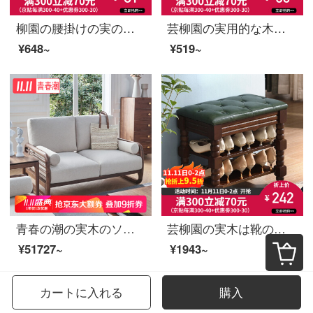
柳園の腰掛けの実の木の腰掛けの家の居間の食事の腰掛けの小さい腰掛けの実の木の四角の腰掛けの小さい腰掛けの高腰掛けのファッション的なアイデアの木の腰掛けの白色の単に【ゴムの木】
芸柳園の実用的な木の低い腰掛けのアイデアは靴の腰掛けを交換します。
¥648~
¥519~
青春の潮の実木のソファー北米の黒胡桃の木の新しい中国式のソファーの組み合わせ北欧の簡単で小さい戸型の布芸のソファーの2人の位の1.4 m
芸柳園の実木は靴の腰掛けを変えます。家庭用は靴の腰掛けを履きます。中国式の美は靴の腰掛けを変えます。入り口に入ると、洋式の靴棚の保管台の玄関は靴の腰掛けを試してみます。
¥51727~
¥1943~
カートに入れる
購入