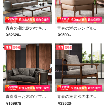
青春の潮北欧のウキンキの3人の真皮のソファーのナパの皮の層の牛皮の羽根布団のまっすぐな列のソファーの小さい家型のソファーの3人の位（2.2 m）
青春の潮のシングルソファーの椅子の客間のレジャーチェア北欧の1人の真皮のソファーの椅子の烏金の木のシングルのソファーは単独で足を踏みます
¥62620~
¥9599~
青春湿った木のソファーの本革のソファーはとても簡単で、贅沢なソファーです。北米の黒胡桃の木のソファーは三人です。（2.3 m）
青春の潮北欧の木のレジャーチェアの客間のシングルの布芸のソファーの椅子の北アメリカの黒胡桃の木のシングルのソファーのベランダの手すりの椅子の灰色の北アメリカの黒胡桃
¥159978~
¥33520~