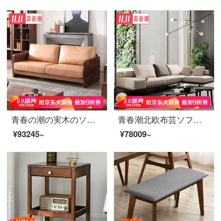
青春の潮の実木のソファーの客間の黒い胡桃の木の科学技術の布のソファーの北欧の3人の布の芸術の組み合わせのソファーの3人の位
青春潮北欧布芸ソファー客間貴妃角ソファーイタリア綿麻ソファ3人+貴妃、左右選択(3.2 M)
¥93245~
¥78009~