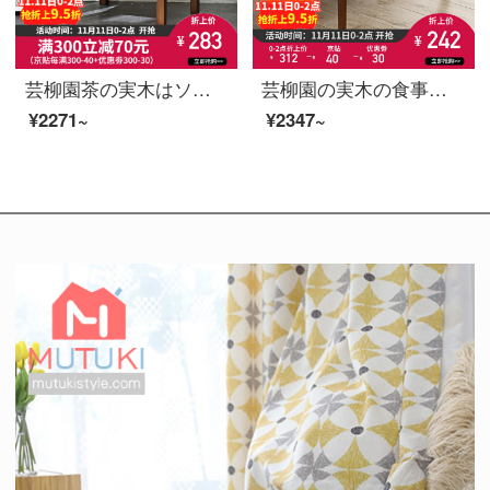
芸柳園茶の実木はソファーの辺の幾つかの棚の角を簡単に予約します。ベッドのそばのテーブルの端に胡桃色のテーブルがあります。
芸柳園の実木の食事の腰掛け北欧の簡単な長い腰掛けの床板の腰掛けのベンチのベンチの入り口のゴムの木の長い腰掛け
¥2271~
¥2347~