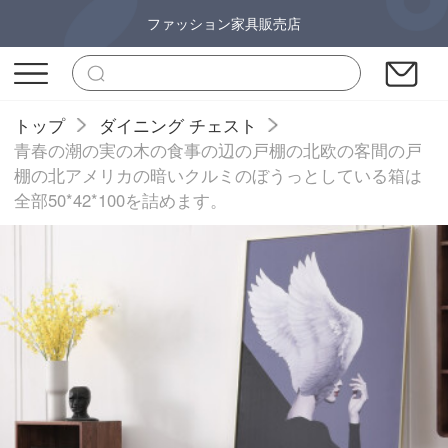
ファッション家具販売店
トップ
ダイニング チェスト
青春の潮の実の木の食事の辺の戸棚の北欧の客間の戸
棚の北アメリカの暗いクルミのぼうっとしている箱は
全部50*42*100を詰めます。