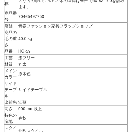
メリカの暗いクルミの木の倉庫は全部で50*42*100を詰め
称
ます。
商品番
70465497750
号
店舗
青春ファッション家具フラッグショップ
商品の
毛の重
40.0 kg
さ
品番
HG-59
工芸
漆フリー
材質
丸太
メイン
原木色
カラー
サイド
テーブ
サイドテーブル
ル
出荷先
江蘇
高さ
900 mm以上
特色の
春秋
産地
スタイ
北欧スタイル