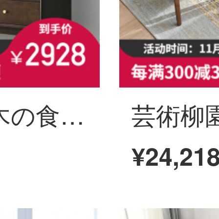
芸柳園の実際の木の食事のサイドキャビネットは近代的で簡単に食器棚を用意して一体壁の家庭用リビングルームの食器棚の銅の精進料理のサイドキャビネットの1.8メートルによります。
¥24,21