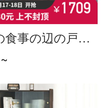
芸柳園の食事の辺の戸棚のお茶の食器棚の固体の木は簡単で現代の台所の食器棚の電子レンジの箱のレストランの収納棚【軽贅沢品】1メートルの食事の辺の戸棚-黄銅は装飾を配合します
1~