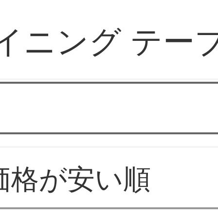
イニング テー
ファッション家具販売
価格が安い順