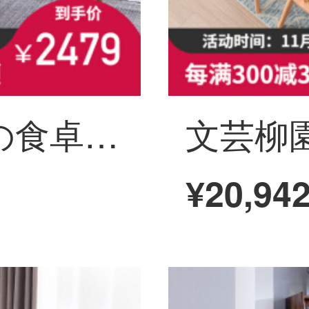
芸術柳園の実木の食卓北欧の食事のテーブルと椅子の組み合わせ家庭用の小さな部屋型レストランのテーブルと椅子のセットは近代的で簡単な長方形の食事テーブルです。四つの椅子と胡桃色のテーブルです。
¥20,94