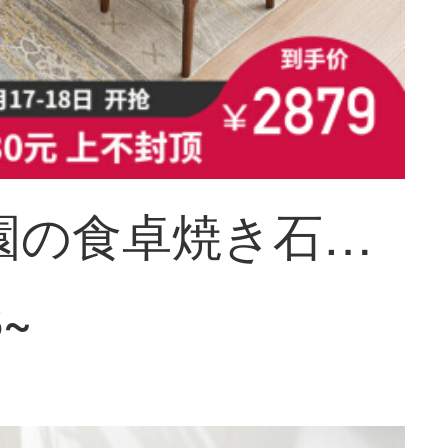
芸術柳園の食卓焼き石食のテーブルと椅子の組み合わせは現代簡単に折りたたまれた北欧の小さな部屋型のテーブルに電磁気ストーブのテーブル付きのテーブル焼き石【電磁気上海】テーブル四つの椅子があります。
8~