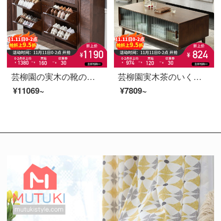
芸柳園の実木の靴の箱の大容量のベランダの物置棚の多機能はひっくり返して闘って家の玄関の戸口の戸棚の33 cmの3がひっくり返って扉-胡桃色を持ちます
芸柳園実木茶のいくつかの小さな部屋型客間茶何テーブルかの家庭用簡単なテーブルの現代的なお茶テーブルの胡桃色茶テーブル
¥11069~
¥7809~