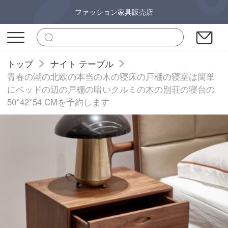
ファッション家具販売店
トップ
ナイト テーブル
青春の潮の北欧の本当の木の寝床の戸棚の寝室は簡単
にベッドの辺の戸棚の暗いクルミの木の別荘の寝台の
50*42*54 CMを予約します