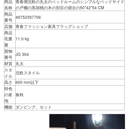
商品
青春潮北欧の丸太のベッドルームのシンプルなベッドサイド
名称
の戸棚の黒胡桃の木の別荘の寝台の50*42*54 CM
商品
49752397706
番号
店舗
青春ファッション家具フラッグショップ
商品
毛重
11.0 kg
量
貨物
JG 304
番号
材質
丸太
スタ
北欧スタイル
イル
高さ
600 mm以下
特色
の産
春秋
地
機能
ダンピング、セット