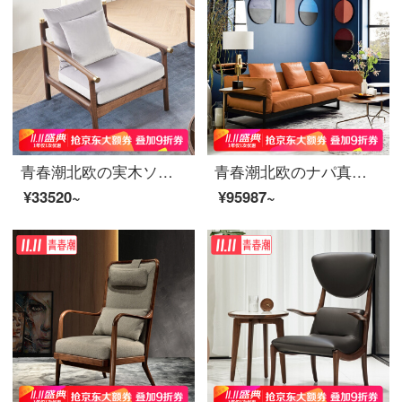
青春潮北欧の実木ソファチェア黒胡桃木レジャーチェアイタリア式の軽い贅沢なシングルソファーデザイナー布芸ソファーのシングルシートカバーの銅（綿布のタイプ）
青春潮北欧のナパ真皮のソファーイタリアのデザイナー3人4人のソファーのリビングルームloft工業風オレンジ色の4人の席（3.98 m）
¥33520~
¥95987~