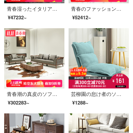
青春湿ったイタリアの別荘のシングルソファーの北欧のレジャーソファーの椅子の客間の布芸のレジャー椅子の黒胡桃の木の手すりの椅子の高さの背もたれの椅子の灰色(布芸)
青春のファッションのイタリアのデザイナーのシングルソファーの木の本革のソファーの椅子の別荘のハイエンドのレジャーの椅子の米の白色
¥47232~
¥52412~
青春潮の真皮のソファー黒胡桃の木の実木のソファーの大きい家型の別荘の客間の軽い贅沢なソファーの4人+2人
芸柳園の怠け者のソファーのシングルは折り畳むことができます寝室の小さいソファーの背もたれの椅子のベランダの横たわる椅子の小さい家型のソファーの怠け者の椅子のハッカの緑
¥302283~
¥1288~